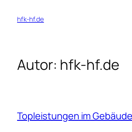
Zum
Inhalt
hfk-hf.de
springen
Autor:
hfk-hf.de
Topleistungen im Gebäude