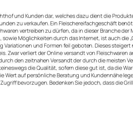
achthof und Kunden dar, welches dazu dient die Produkt
unden zu verkaufen. Ein Fleischereifachgeschäft benöt
chwaren vertreiben zu dürfen, da in dieser Branche der
owie Möglichkeiten durch das Internet, ist auch die „O
zig Variationen und Formen feil geboten. Dieses steiger
. Zwar verliert der Online versandt von Fleischwaren an 
 durch den zeitnahen Versandt der durch die meisten Ve
keineswegs die Qualität, sofern diese gut ist, da die W
 Sie Wert auf persönliche Beratung und Kundennähe leg
 Zugriff bevorzugen. Bedenken Sie jedoch, dass die Gri